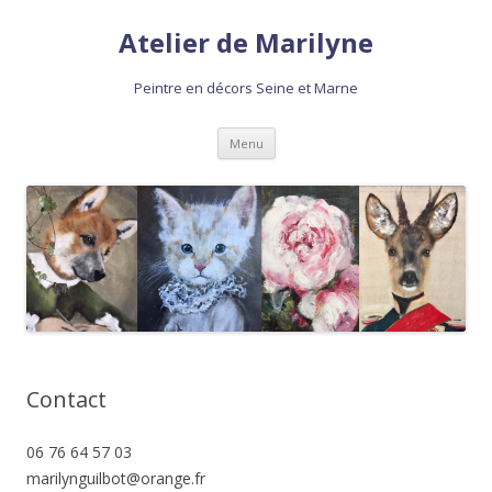
Atelier de Marilyne
Peintre en décors Seine et Marne
Aller
Menu
au
contenu
Contact
06 76 64 57 03
marilynguilbot@orange.fr